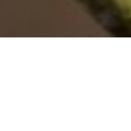
UNE FAMILLE AU
SERVICE DE VOS
PROJETS
Spécialisée dans le conseil et les transactions de
vignobles bordelais, la famille Dépret met depuis
1982 toute son expertise et son savoir-faire au
service de vos opérations viticoles. Forts de
plusieurs centaines de transactions réalisées,
Olivier Dépret vous accompagne dans la cession